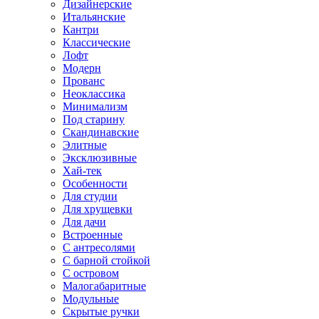
Дизайнерские
Итальянские
Кантри
Классические
Лофт
Модерн
Прованс
Неоклассика
Минимализм
Под старину
Скандинавские
Элитные
Эксклюзивные
Хай-тек
Особенности
Для студии
Для хрущевки
Для дачи
Встроенные
С антресолями
С барной стойкой
С островом
Малогабаритные
Модульные
Скрытые ручки