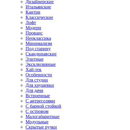
Дизайнерские
Итальянские
Кантри
Классические
Лофт
Модерн
Прованс
Неоклассика
Минимализм
Под старину
Скандинавские
Элитные
Эксклюзивные
Хай-тек
Особенности
Для студии
Для хрущевки
Для дачи
Встроенные
С антресолями
С барной стойкой
С островом
Малогабаритные
Модульные
Скрытые ручки