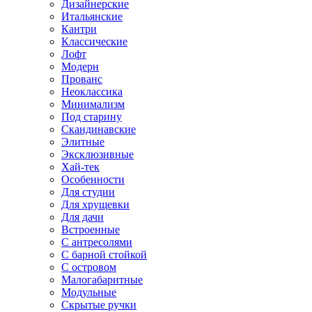
Дизайнерские
Итальянские
Кантри
Классические
Лофт
Модерн
Прованс
Неоклассика
Минимализм
Под старину
Скандинавские
Элитные
Эксклюзивные
Хай-тек
Особенности
Для студии
Для хрущевки
Для дачи
Встроенные
С антресолями
С барной стойкой
С островом
Малогабаритные
Модульные
Скрытые ручки