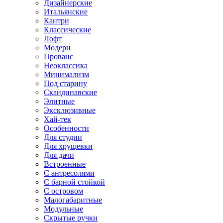
Дизайнерские
Итальянские
Кантри
Классические
Лофт
Модерн
Прованс
Неоклассика
Минимализм
Под старину
Скандинавские
Элитные
Эксклюзивные
Хай-тек
Особенности
Для студии
Для хрущевки
Для дачи
Встроенные
С антресолями
С барной стойкой
С островом
Малогабаритные
Модульные
Скрытые ручки