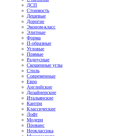
ДСП
Стоимость
Дешевые
Дорогие
Эконом-класс
Элитные
Форма
П-образные
Угловые
Прямые
Радиусные
Скошенные углы
Стиль
Современные
Евро
Английские
Дизайнерские
Итальянские
Кантри
Классические
Лофт
Модерн
Прованс
Неоклассика