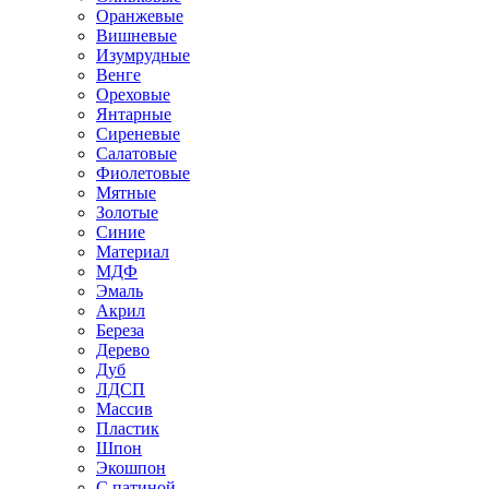
Оранжевые
Вишневые
Изумрудные
Венге
Ореховые
Янтарные
Сиреневые
Салатовые
Фиолетовые
Мятные
Золотые
Синие
Материал
МДФ
Эмаль
Акрил
Береза
Дерево
Дуб
ЛДСП
Массив
Пластик
Шпон
Экошпон
С патиной