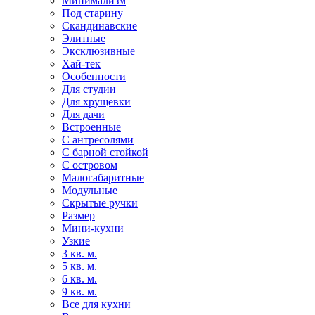
Минимализм
Под старину
Скандинавские
Элитные
Эксклюзивные
Хай-тек
Особенности
Для студии
Для хрущевки
Для дачи
Встроенные
С антресолями
С барной стойкой
С островом
Малогабаритные
Модульные
Скрытые ручки
Размер
Мини-кухни
Узкие
3 кв. м.
5 кв. м.
6 кв. м.
9 кв. м.
Все для кухни