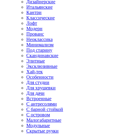
Дизайнерские
Итальянские
Кантри
Классические
Лофт
Модерн
Прованс
Неоклассика
Минимализм
Под старину
Скандинавские
Элитные
Эксклюзивные
Хай-тек
Особенности
Для студии
Для хрущевки
Для дачи
Встроенные
С антресолями
С барной стойкой
С островом
Малогабаритные
Модульные
Скрытые ручки