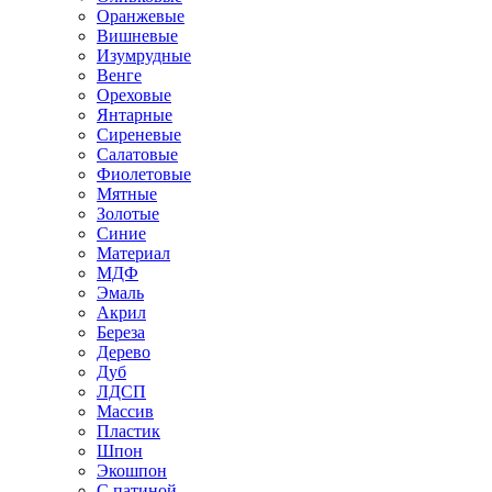
Оранжевые
Вишневые
Изумрудные
Венге
Ореховые
Янтарные
Сиреневые
Салатовые
Фиолетовые
Мятные
Золотые
Синие
Материал
МДФ
Эмаль
Акрил
Береза
Дерево
Дуб
ЛДСП
Массив
Пластик
Шпон
Экошпон
С патиной