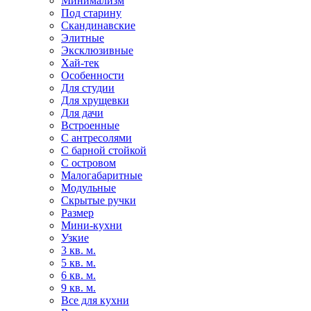
Минимализм
Под старину
Скандинавские
Элитные
Эксклюзивные
Хай-тек
Особенности
Для студии
Для хрущевки
Для дачи
Встроенные
С антресолями
С барной стойкой
С островом
Малогабаритные
Модульные
Скрытые ручки
Размер
Мини-кухни
Узкие
3 кв. м.
5 кв. м.
6 кв. м.
9 кв. м.
Все для кухни