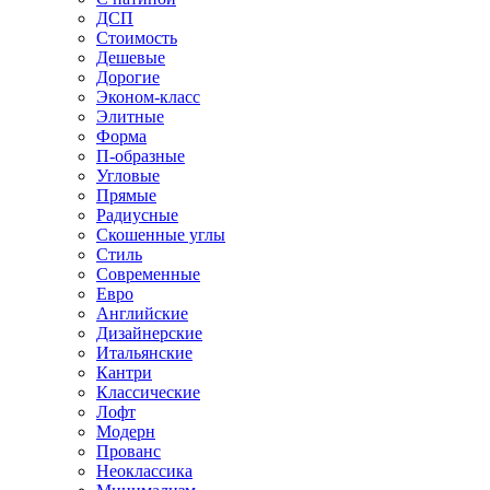
ДСП
Стоимость
Дешевые
Дорогие
Эконом-класс
Элитные
Форма
П-образные
Угловые
Прямые
Радиусные
Скошенные углы
Стиль
Современные
Евро
Английские
Дизайнерские
Итальянские
Кантри
Классические
Лофт
Модерн
Прованс
Неоклассика