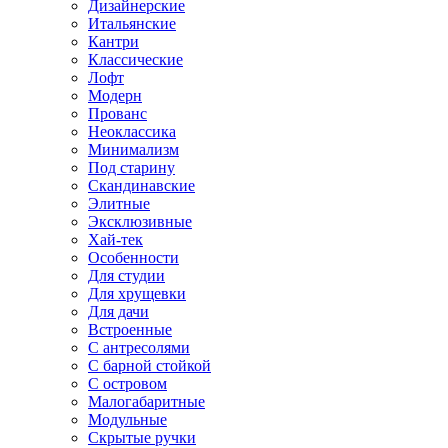
Дизайнерские
Итальянские
Кантри
Классические
Лофт
Модерн
Прованс
Неоклассика
Минимализм
Под старину
Скандинавские
Элитные
Эксклюзивные
Хай-тек
Особенности
Для студии
Для хрущевки
Для дачи
Встроенные
С антресолями
С барной стойкой
С островом
Малогабаритные
Модульные
Скрытые ручки