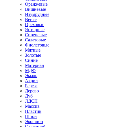
Оранжевые
Вишневые
Изумрудные
Венге
Ореховые
Янтарные
Сиреневые
Салатовые
Фиолетовые
Мятные
Золотые
Синие
Материал
МДФ
Эмаль
Акрил
Береза
Дерево
Дуб
ЛДСП
Массив
Пластик
Шпон
Экошпон
С патиной