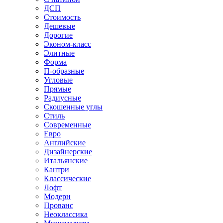
ДСП
Стоимость
Дешевые
Дорогие
Эконом-класс
Элитные
Форма
П-образные
Угловые
Прямые
Радиусные
Скошенные углы
Стиль
Современные
Евро
Английские
Дизайнерские
Итальянские
Кантри
Классические
Лофт
Модерн
Прованс
Неоклассика