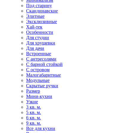
Минимализм
Под старину
Скандинавские
Элитные
Эксклюзивные
Хай-тек
Особенности
Для студии
Для хрущевки
Для дачи
Встроенные
С антресолями
С барной стойкой
С островом
Малогабаритные
Модульные
Скрытые ручки
Размер
Мини-кухни
Узкие
3 кв. м.
5 кв. м.
6 кв. м.
9 кв. м.
Все для кухни