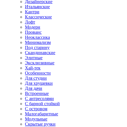
Дизайнерские
Итальянские
Кантри
Классические
Лофт
Модерн
Прованс
Неоклассика
Минимализм
Под старину
Скандинавские
Элитные
Эксклюзивные
Хай-тек
Особенности
Для студии
Для хрущевки
Для дачи
Встроенные
С антресолями
С барной стойкой
С островом
Малогабаритные
Модульные
Скрытые ручки