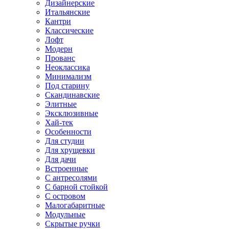
Дизайнерские
Итальянские
Кантри
Классические
Лофт
Модерн
Прованс
Неоклассика
Минимализм
Под старину
Скандинавские
Элитные
Эксклюзивные
Хай-тек
Особенности
Для студии
Для хрущевки
Для дачи
Встроенные
С антресолями
С барной стойкой
С островом
Малогабаритные
Модульные
Скрытые ручки