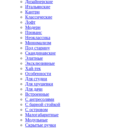
Дизайнерские
Итальянские
Кантри
Классические
Лофт
Модерн
Прованс
Неоклассика
Минимализм
Под старину
Скандинавские
Элитные
Эксклюзивные
Хай-тек
Особенности
Для студии
Для хрущевки
Для дачи
Встроенные
С антресолями
С барной стойкой
С островом
Малогабаритные
Модульные
Скрытые ручки