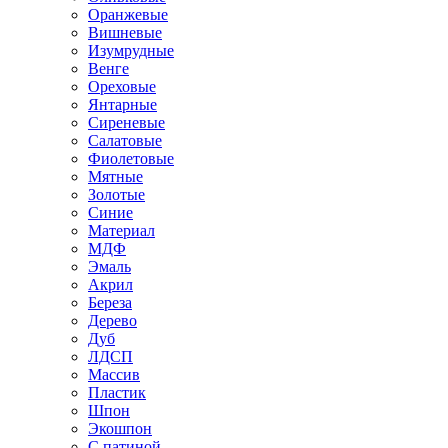
Оранжевые
Вишневые
Изумрудные
Венге
Ореховые
Янтарные
Сиреневые
Салатовые
Фиолетовые
Мятные
Золотые
Синие
Материал
МДФ
Эмаль
Акрил
Береза
Дерево
Дуб
ЛДСП
Массив
Пластик
Шпон
Экошпон
С патиной