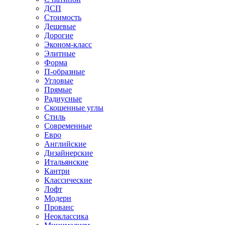
ДСП
Стоимость
Дешевые
Дорогие
Эконом-класс
Элитные
Форма
П-образные
Угловые
Прямые
Радиусные
Скошенные углы
Стиль
Современные
Евро
Английские
Дизайнерские
Итальянские
Кантри
Классические
Лофт
Модерн
Прованс
Неоклассика