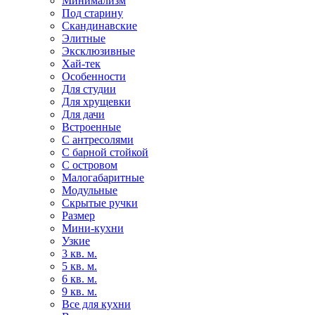
Минимализм
Под старину
Скандинавские
Элитные
Эксклюзивные
Хай-тек
Особенности
Для студии
Для хрущевки
Для дачи
Встроенные
С антресолями
С барной стойкой
С островом
Малогабаритные
Модульные
Скрытые ручки
Размер
Мини-кухни
Узкие
3 кв. м.
5 кв. м.
6 кв. м.
9 кв. м.
Все для кухни