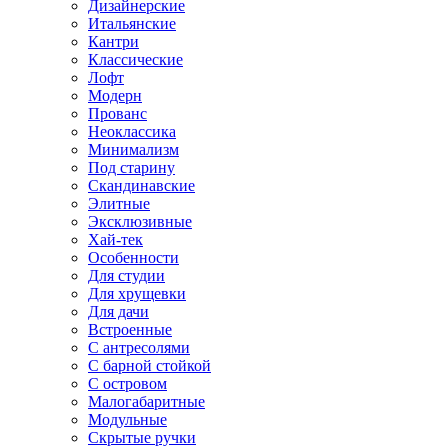
Дизайнерские
Итальянские
Кантри
Классические
Лофт
Модерн
Прованс
Неоклассика
Минимализм
Под старину
Скандинавские
Элитные
Эксклюзивные
Хай-тек
Особенности
Для студии
Для хрущевки
Для дачи
Встроенные
С антресолями
С барной стойкой
С островом
Малогабаритные
Модульные
Скрытые ручки