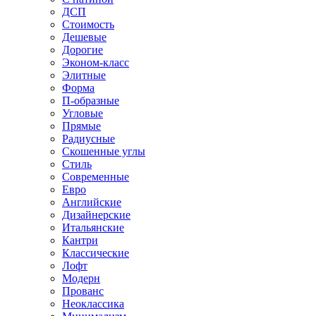
ДСП
Стоимость
Дешевые
Дорогие
Эконом-класс
Элитные
Форма
П-образные
Угловые
Прямые
Радиусные
Скошенные углы
Стиль
Современные
Евро
Английские
Дизайнерские
Итальянские
Кантри
Классические
Лофт
Модерн
Прованс
Неоклассика