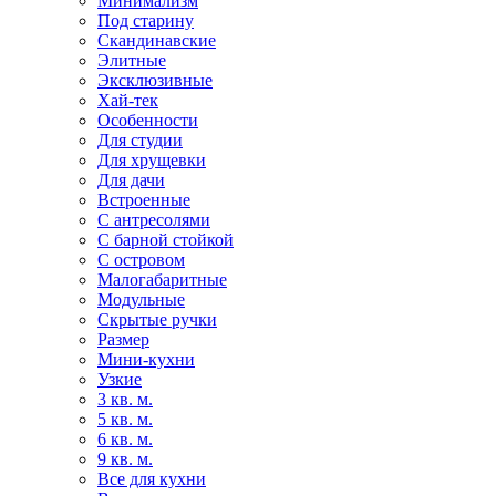
Минимализм
Под старину
Скандинавские
Элитные
Эксклюзивные
Хай-тек
Особенности
Для студии
Для хрущевки
Для дачи
Встроенные
С антресолями
С барной стойкой
С островом
Малогабаритные
Модульные
Скрытые ручки
Размер
Мини-кухни
Узкие
3 кв. м.
5 кв. м.
6 кв. м.
9 кв. м.
Все для кухни