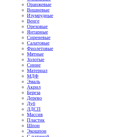
Оранжевые
Вишневые
Изумрудные
Венге
Ореховые
Янтарные
Сиреневые
Салатовые
Фиолетовые
Мятные
Золотые
Синие
Материал
МДФ
Эмаль
Акрил
Береза
Дерево
Дуб
ЛДСП
Массив
Пластик
Шпон
Экошпон
С патиной