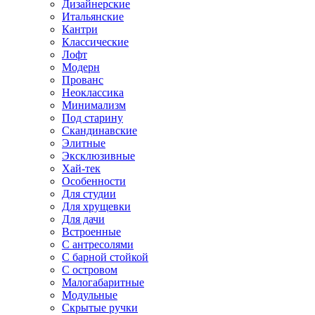
Дизайнерские
Итальянские
Кантри
Классические
Лофт
Модерн
Прованс
Неоклассика
Минимализм
Под старину
Скандинавские
Элитные
Эксклюзивные
Хай-тек
Особенности
Для студии
Для хрущевки
Для дачи
Встроенные
С антресолями
С барной стойкой
С островом
Малогабаритные
Модульные
Скрытые ручки