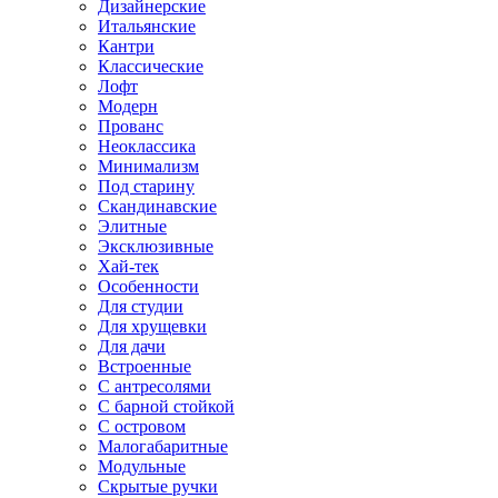
Дизайнерские
Итальянские
Кантри
Классические
Лофт
Модерн
Прованс
Неоклассика
Минимализм
Под старину
Скандинавские
Элитные
Эксклюзивные
Хай-тек
Особенности
Для студии
Для хрущевки
Для дачи
Встроенные
С антресолями
С барной стойкой
С островом
Малогабаритные
Модульные
Скрытые ручки