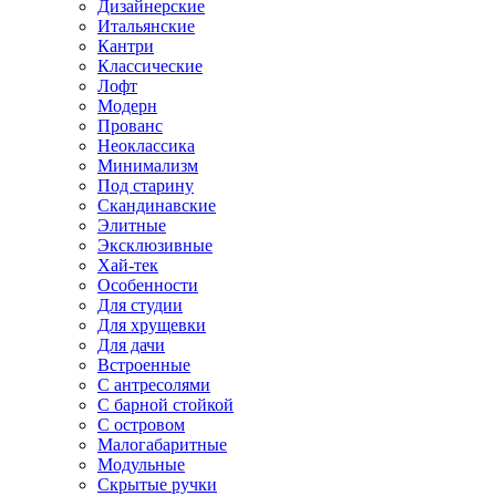
Дизайнерские
Итальянские
Кантри
Классические
Лофт
Модерн
Прованс
Неоклассика
Минимализм
Под старину
Скандинавские
Элитные
Эксклюзивные
Хай-тек
Особенности
Для студии
Для хрущевки
Для дачи
Встроенные
С антресолями
С барной стойкой
С островом
Малогабаритные
Модульные
Скрытые ручки