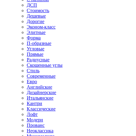
ДСП
Стоимость
Дешевые
Дорогие
Эконом-класс
Элитные
Форма
П-образные
Угловые
Прямые
Радиусные
Скошенные углы
Стиль
Современные
Евро
Английские
Дизайнерские
Итальянские
Кантри
Классические
Лофт
Модерн
Прованс
Неоклассика