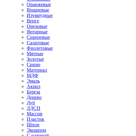
Оранжевые
Вишневые
Изумрудные
Венге
Ореховые
Янтарные
Сиреневые
Салатовые
Фиолетовые
Мятные
Золотые
Синие
Материал
МДФ
Эмаль
Акрил
Береза
Дерево
Дуб
ЛДСП
Массив
Пластик
Шпон
Экошпон
С патиной