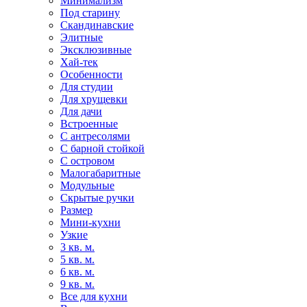
Минимализм
Под старину
Скандинавские
Элитные
Эксклюзивные
Хай-тек
Особенности
Для студии
Для хрущевки
Для дачи
Встроенные
С антресолями
С барной стойкой
С островом
Малогабаритные
Модульные
Скрытые ручки
Размер
Мини-кухни
Узкие
3 кв. м.
5 кв. м.
6 кв. м.
9 кв. м.
Все для кухни