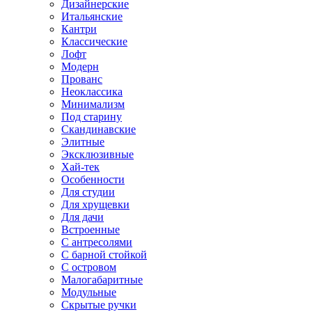
Дизайнерские
Итальянские
Кантри
Классические
Лофт
Модерн
Прованс
Неоклассика
Минимализм
Под старину
Скандинавские
Элитные
Эксклюзивные
Хай-тек
Особенности
Для студии
Для хрущевки
Для дачи
Встроенные
С антресолями
С барной стойкой
С островом
Малогабаритные
Модульные
Скрытые ручки