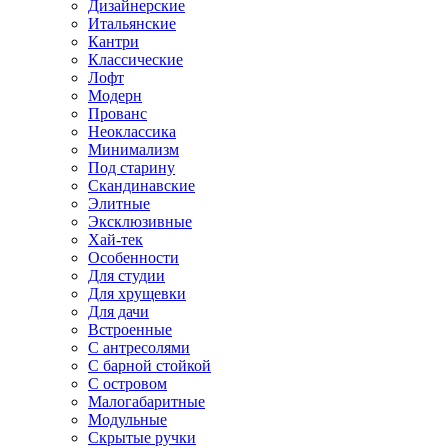
Дизайнерские
Итальянские
Кантри
Классические
Лофт
Модерн
Прованс
Неоклассика
Минимализм
Под старину
Скандинавские
Элитные
Эксклюзивные
Хай-тек
Особенности
Для студии
Для хрущевки
Для дачи
Встроенные
С антресолями
С барной стойкой
С островом
Малогабаритные
Модульные
Скрытые ручки