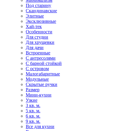
Минимализм
Под старину
Скандинавские
Элитные
Эксклюзивные
Хай-тек
Особенности
Для студии
Для хрущевки
Для дачи
Встроенные
С антресолями
С барной стойкой
С островом
Малогабаритные
Модульные
Скрытые ручки
Размер
Мини-кухни
Узкие
3 кв. м.
5 кв. м.
6 кв. м.
9 кв. м.
Все для кухни