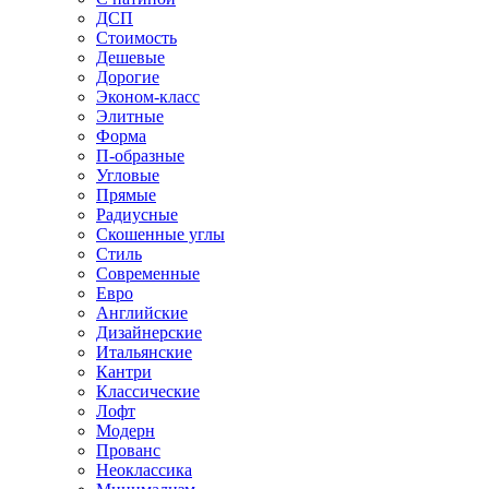
ДСП
Стоимость
Дешевые
Дорогие
Эконом-класс
Элитные
Форма
П-образные
Угловые
Прямые
Радиусные
Скошенные углы
Стиль
Современные
Евро
Английские
Дизайнерские
Итальянские
Кантри
Классические
Лофт
Модерн
Прованс
Неоклассика