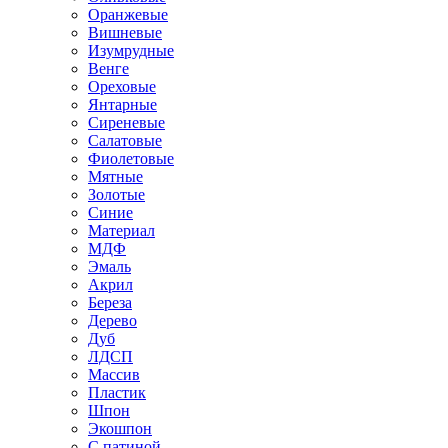
Оранжевые
Вишневые
Изумрудные
Венге
Ореховые
Янтарные
Сиреневые
Салатовые
Фиолетовые
Мятные
Золотые
Синие
Материал
МДФ
Эмаль
Акрил
Береза
Дерево
Дуб
ЛДСП
Массив
Пластик
Шпон
Экошпон
С патиной