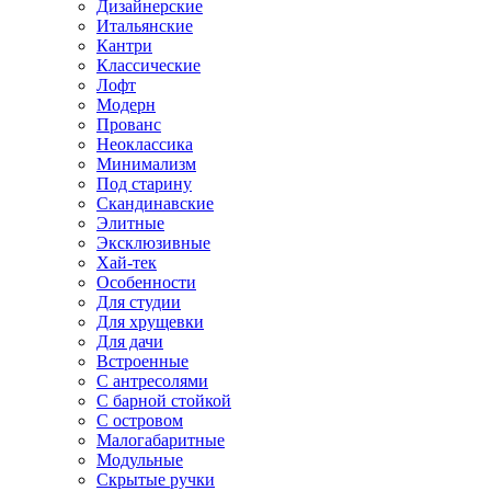
Дизайнерские
Итальянские
Кантри
Классические
Лофт
Модерн
Прованс
Неоклассика
Минимализм
Под старину
Скандинавские
Элитные
Эксклюзивные
Хай-тек
Особенности
Для студии
Для хрущевки
Для дачи
Встроенные
С антресолями
С барной стойкой
С островом
Малогабаритные
Модульные
Скрытые ручки