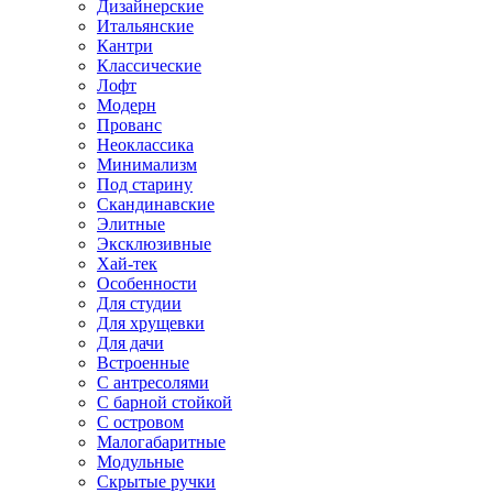
Дизайнерские
Итальянские
Кантри
Классические
Лофт
Модерн
Прованс
Неоклассика
Минимализм
Под старину
Скандинавские
Элитные
Эксклюзивные
Хай-тек
Особенности
Для студии
Для хрущевки
Для дачи
Встроенные
С антресолями
С барной стойкой
С островом
Малогабаритные
Модульные
Скрытые ручки