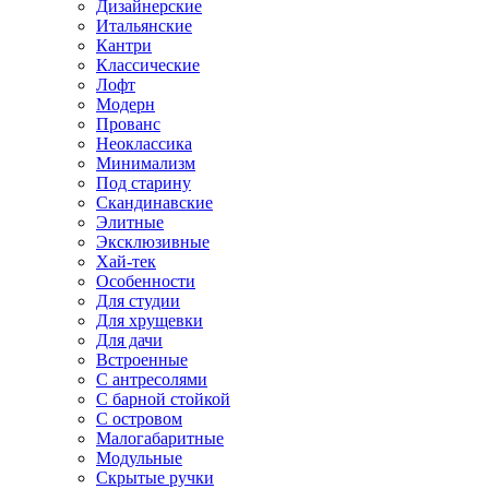
Дизайнерские
Итальянские
Кантри
Классические
Лофт
Модерн
Прованс
Неоклассика
Минимализм
Под старину
Скандинавские
Элитные
Эксклюзивные
Хай-тек
Особенности
Для студии
Для хрущевки
Для дачи
Встроенные
С антресолями
С барной стойкой
С островом
Малогабаритные
Модульные
Скрытые ручки