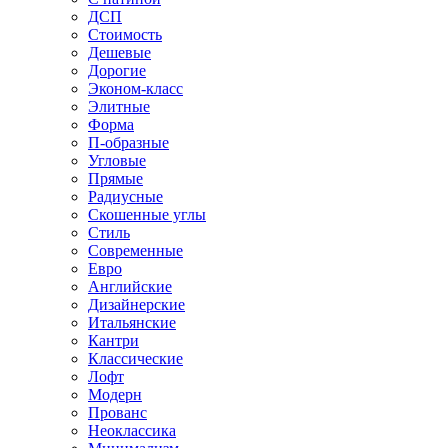
ДСП
Стоимость
Дешевые
Дорогие
Эконом-класс
Элитные
Форма
П-образные
Угловые
Прямые
Радиусные
Скошенные углы
Стиль
Современные
Евро
Английские
Дизайнерские
Итальянские
Кантри
Классические
Лофт
Модерн
Прованс
Неоклассика