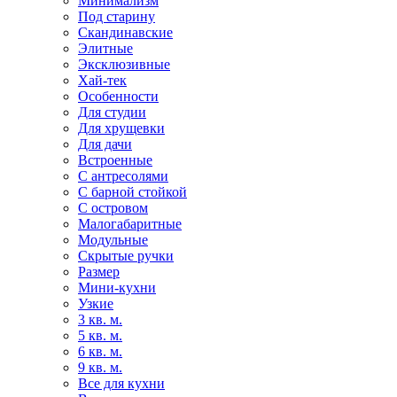
Минимализм
Под старину
Скандинавские
Элитные
Эксклюзивные
Хай-тек
Особенности
Для студии
Для хрущевки
Для дачи
Встроенные
С антресолями
С барной стойкой
С островом
Малогабаритные
Модульные
Скрытые ручки
Размер
Мини-кухни
Узкие
3 кв. м.
5 кв. м.
6 кв. м.
9 кв. м.
Все для кухни