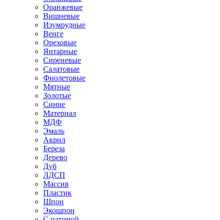
Оранжевые
Вишневые
Изумрудные
Венге
Ореховые
Янтарные
Сиреневые
Салатовые
Фиолетовые
Мятные
Золотые
Синие
Материал
МДФ
Эмаль
Акрил
Береза
Дерево
Дуб
ЛДСП
Массив
Пластик
Шпон
Экошпон
С патиной