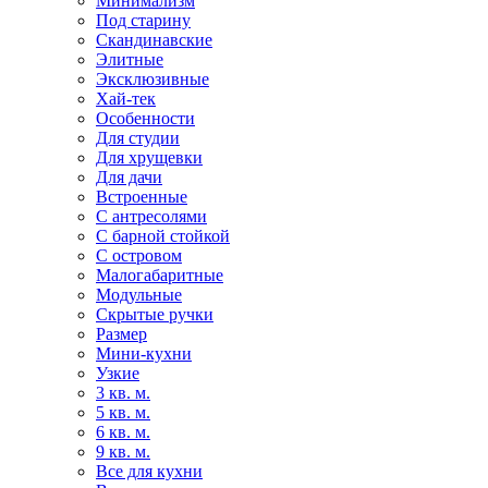
Минимализм
Под старину
Скандинавские
Элитные
Эксклюзивные
Хай-тек
Особенности
Для студии
Для хрущевки
Для дачи
Встроенные
С антресолями
С барной стойкой
С островом
Малогабаритные
Модульные
Скрытые ручки
Размер
Мини-кухни
Узкие
3 кв. м.
5 кв. м.
6 кв. м.
9 кв. м.
Все для кухни