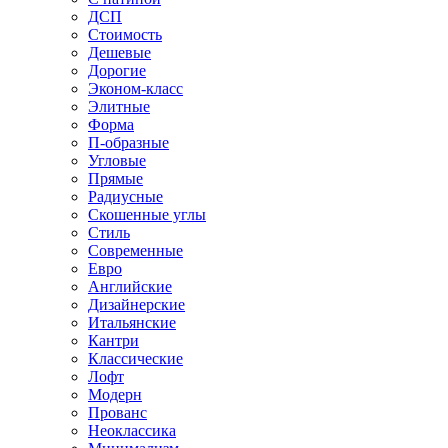
ДСП
Стоимость
Дешевые
Дорогие
Эконом-класс
Элитные
Форма
П-образные
Угловые
Прямые
Радиусные
Скошенные углы
Стиль
Современные
Евро
Английские
Дизайнерские
Итальянские
Кантри
Классические
Лофт
Модерн
Прованс
Неоклассика