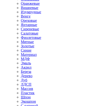
Оранжевые
Вишневые
Изумрудные
Венге
Ореховые
Янтарные
Сиреневые
Салатовые
Фиолетовые
Мятные
Золотые
Синие
Материал
МДФ
Эмаль
Акрил
Береза
Дерево
Дуб
ЛДСП
Массив
Пластик
Шпон
Экошпон
С патиной