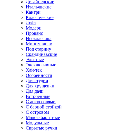
Дизайнерские
Итальянские
Кантри
Классические
Лофт
Модерн
Прованс
Неоклассика
Минимализм
Под старину
Скандинавские
Элитные
Эксклюзивные
Хай-тек
Особенности
Для студии
Для хрущевки
Для дачи
Встроенные
С антресолями
С барной стойкой
С островом
Малогабаритные
Модульные
Скрытые ручки