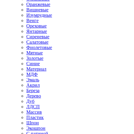
Оранжевые
Вишневые
Изумрудные
Венге
Ореховые
Янтарные
Сиреневые
Салатовые
Фиолетовые
Мятные
Золотые
Синие
Материал
МДФ
Эмаль
Акрил
Береза
Дерево
Дуб
ЛДСП
Массив
Пластик
Шпон
Экошпон
С патиной