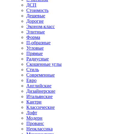
ДСП
Стоимость
Дешевые
Дорогие
Эконом-класс
Элитные
Форма
П-образные
Угловые
Прямые
Радиусные
Скошенные углы
Стиль
Современные
Евро
Английские
Дизайнерские
Итальянские
Кантри
Классические
Лофт
Модерн
Прованс
Неоклассика