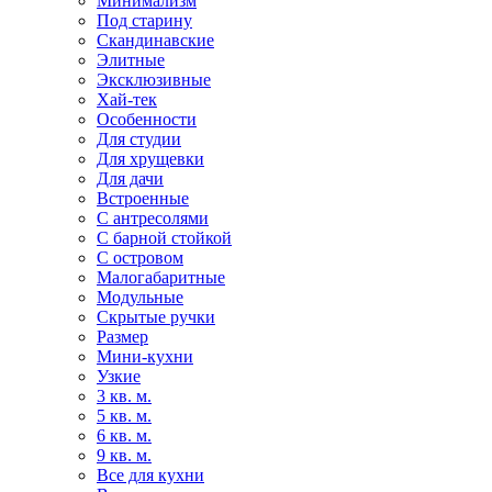
Минимализм
Под старину
Скандинавские
Элитные
Эксклюзивные
Хай-тек
Особенности
Для студии
Для хрущевки
Для дачи
Встроенные
С антресолями
С барной стойкой
С островом
Малогабаритные
Модульные
Скрытые ручки
Размер
Мини-кухни
Узкие
3 кв. м.
5 кв. м.
6 кв. м.
9 кв. м.
Все для кухни