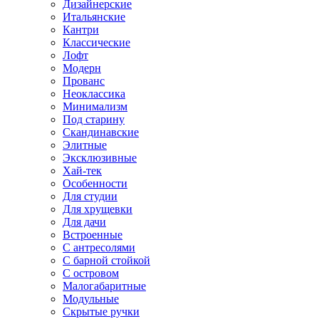
Дизайнерские
Итальянские
Кантри
Классические
Лофт
Модерн
Прованс
Неоклассика
Минимализм
Под старину
Скандинавские
Элитные
Эксклюзивные
Хай-тек
Особенности
Для студии
Для хрущевки
Для дачи
Встроенные
С антресолями
С барной стойкой
С островом
Малогабаритные
Модульные
Скрытые ручки