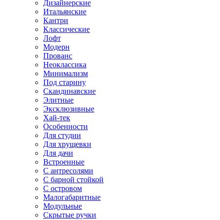
Дизайнерские
Итальянские
Кантри
Классические
Лофт
Модерн
Прованс
Неоклассика
Минимализм
Под старину
Скандинавские
Элитные
Эксклюзивные
Хай-тек
Особенности
Для студии
Для хрущевки
Для дачи
Встроенные
С антресолями
С барной стойкой
С островом
Малогабаритные
Модульные
Скрытые ручки