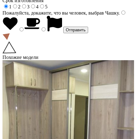
Срок изготовления
1
2
3
4
5
Пожалуйста, докажите, что вы человек, выбрав
Чашку
.
Похожие модели