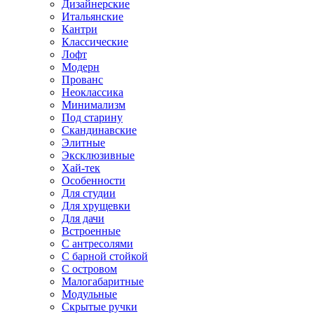
Дизайнерские
Итальянские
Кантри
Классические
Лофт
Модерн
Прованс
Неоклассика
Минимализм
Под старину
Скандинавские
Элитные
Эксклюзивные
Хай-тек
Особенности
Для студии
Для хрущевки
Для дачи
Встроенные
С антресолями
С барной стойкой
С островом
Малогабаритные
Модульные
Скрытые ручки