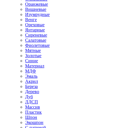
Оранжевые
Вишневые
Изумрудные
Венге
Ореховые
Янтарные
Сиреневые
Салатовые
Фиолетовые
Мятные
Золотые
Синие
Материал
МДФ
Эмаль
Акрил
Береза
Дерево
Дуб
ЛДСП
Массив
Пластик
Шпон
Экошпон
С патиной