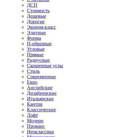
ДСП
Стоимость
Дешевые
Дорогие
Эконом-класс
Элитные
Форма
П-образные
Угловые
Прямые
Радиусные
Скошенные углы
Стиль
Современные
Евро
Английские
Дизайнерские
Итальянские
Кантри
Классические
Лофт
Модерн
Прованс
Неоклассика