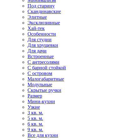
Минимализм
Под старину
Скандинавские
Элитные
Эксклюзивные
Хай-тек
Особенности
Для студии
Для хрущевки
Для дачи
Встроенные
С антресолями
С барной стойкой
С островом
Малогабаритные
Модульные
Скрытые ручки
Размер
Мини-кухни
Узкие
3 кв. м.
5 кв. м.
6 кв. м.
9 кв. м.
Все для кухни