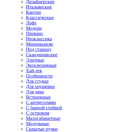
Дизайнерские
Итальянские
Кантри
Классические
Лофт
Модерн
Прованс
Неоклассика
Минимализм
Под старину
Скандинавские
Элитные
Эксклюзивные
Хай-тек
Особенности
Для студии
Для хрущевки
Для дачи
Встроенные
С антресолями
С барной стойкой
С островом
Малогабаритные
Модульные
Скрытые ручки