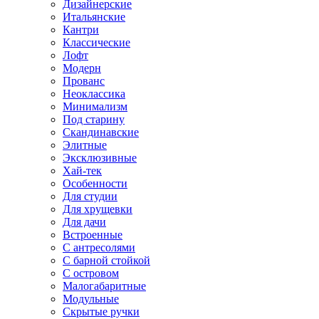
Дизайнерские
Итальянские
Кантри
Классические
Лофт
Модерн
Прованс
Неоклассика
Минимализм
Под старину
Скандинавские
Элитные
Эксклюзивные
Хай-тек
Особенности
Для студии
Для хрущевки
Для дачи
Встроенные
С антресолями
С барной стойкой
С островом
Малогабаритные
Модульные
Скрытые ручки