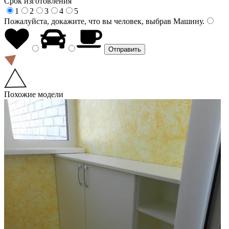
Срок изготовления
1
2
3
4
5
Пожалуйста, докажите, что вы человек, выбрав
Машину
.
Похожие модели