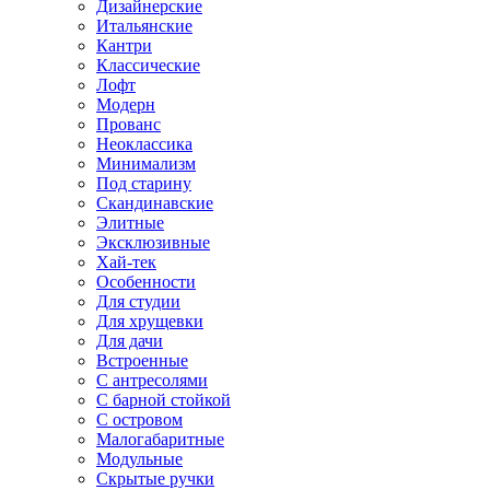
Дизайнерские
Итальянские
Кантри
Классические
Лофт
Модерн
Прованс
Неоклассика
Минимализм
Под старину
Скандинавские
Элитные
Эксклюзивные
Хай-тек
Особенности
Для студии
Для хрущевки
Для дачи
Встроенные
С антресолями
С барной стойкой
С островом
Малогабаритные
Модульные
Скрытые ручки