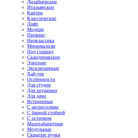
Дизайнерские
Итальянские
Кантри
Классические
Лофт
Модерн
Прованс
Неоклассика
Минимализм
Под старину
Скандинавские
Элитные
Эксклюзивные
Хай-тек
Особенности
Для студии
Для хрущевки
Для дачи
Встроенные
С антресолями
С барной стойкой
С островом
Малогабаритные
Модульные
Скрытые ручки