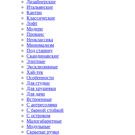
Дизайнерские
Итальянские
Кантри
Классические
Лофт
Модерн
Прованс
Неоклассика
Минимализм
Под старину
Скандинавские
Элитные
Эксклюзивные
Хай-тек
Особенности
Для студии
Для хрущевки
Для дачи
Встроенные
С антресолями
С барной стойкой
С островом
Малогабаритные
Модульные
Скрытые ручки