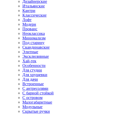
Дизайнерские
Итальянские
Кантри
Классические
Лофт
Модерн
Прованс
Неоклассика
Минимализм
Под старину
Скандинавские
Элитные
Эксклюзивные
Хай-тек
Особенности
Для студии
Для хрущевки
Для дачи
Встроенные
С антресолями
С барной стойкой
С островом
Малогабаритные
Модульные
Скрытые ручки