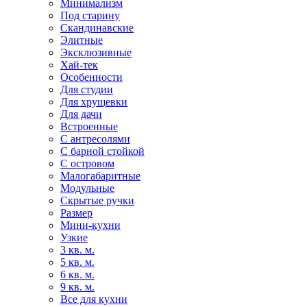
Минимализм
Под старину
Скандинавские
Элитные
Эксклюзивные
Хай-тек
Особенности
Для студии
Для хрущевки
Для дачи
Встроенные
С антресолями
С барной стойкой
С островом
Малогабаритные
Модульные
Скрытые ручки
Размер
Мини-кухни
Узкие
3 кв. м.
5 кв. м.
6 кв. м.
9 кв. м.
Все для кухни