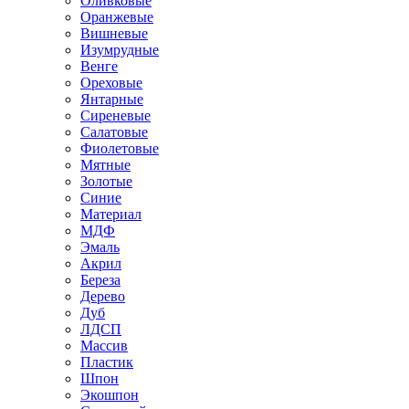
Оливковые
Оранжевые
Вишневые
Изумрудные
Венге
Ореховые
Янтарные
Сиреневые
Салатовые
Фиолетовые
Мятные
Золотые
Синие
Материал
МДФ
Эмаль
Акрил
Береза
Дерево
Дуб
ЛДСП
Массив
Пластик
Шпон
Экошпон