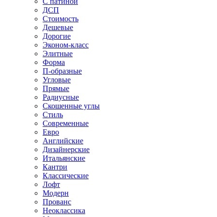
С патиной
ДСП
Стоимость
Дешевые
Дорогие
Эконом-класс
Элитные
Форма
П-образные
Угловые
Прямые
Радиусные
Скошенные углы
Стиль
Современные
Евро
Английские
Дизайнерские
Итальянские
Кантри
Классические
Лофт
Модерн
Прованс
Неоклассика