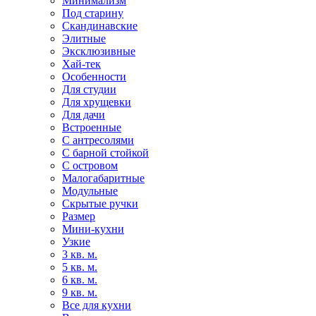
Минимализм
Под старину
Скандинавские
Элитные
Эксклюзивные
Хай-тек
Особенности
Для студии
Для хрущевки
Для дачи
Встроенные
С антресолями
С барной стойкой
С островом
Малогабаритные
Модульные
Скрытые ручки
Размер
Мини-кухни
Узкие
3 кв. м.
5 кв. м.
6 кв. м.
9 кв. м.
Все для кухни