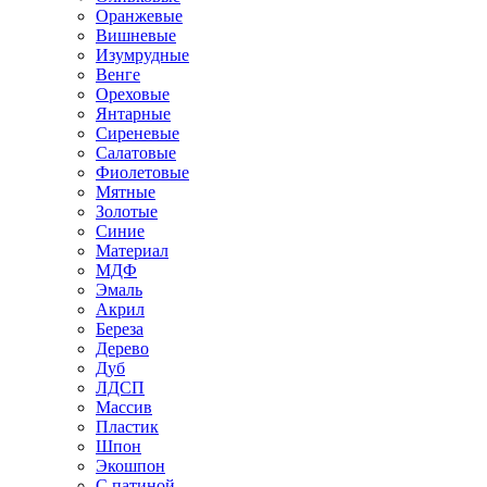
Оранжевые
Вишневые
Изумрудные
Венге
Ореховые
Янтарные
Сиреневые
Салатовые
Фиолетовые
Мятные
Золотые
Синие
Материал
МДФ
Эмаль
Акрил
Береза
Дерево
Дуб
ЛДСП
Массив
Пластик
Шпон
Экошпон
С патиной