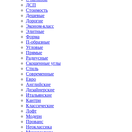
ДСП
Стоимость
Дешевые
Дорогие
Эконом-класс
Элитные
Форма
П-образные
Угловые
Прямые
Радиусные
Скошенные углы
Стиль
Современные
Евро
Английские
Дизайнерские
Итальянские
Кантри
Классические
Лофт
Модерн
Прованс
Неоклассика