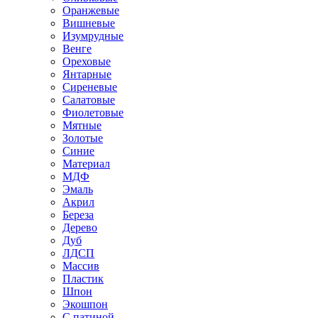
Оранжевые
Вишневые
Изумрудные
Венге
Ореховые
Янтарные
Сиреневые
Салатовые
Фиолетовые
Мятные
Золотые
Синие
Материал
МДФ
Эмаль
Акрил
Береза
Дерево
Дуб
ЛДСП
Массив
Пластик
Шпон
Экошпон
С патиной