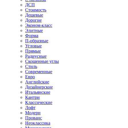
ДСП
Стоимость
Дешевые
Дорогие
Эконом-класс
Элитные
Форма
П-образные
Угловые
Прямые
Радиусные
Скошенные углы
Стиль
Современные
Евро
Английские
Дизайнерские
Итальянские
Кантри
Классические
Лофт
Модерн
Прованс
Неоклассика