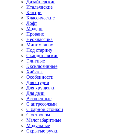
Дизайнерские
Итальянские
Кантри
Классические
Лофт
Модерн
Прованс
Неоклассика
Минимализм
Под старину
Скандинавские
Элитные
Эксклюзивные
Хай-тек
Особенности
Для студии
Для хрущевки
Для дачи
Встроенные
С антресолями
С барной стойкой
С островом
Малогабаритные
Модульные
Скрытые ручки