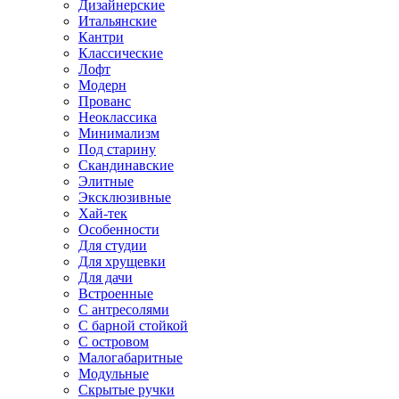
Дизайнерские
Итальянские
Кантри
Классические
Лофт
Модерн
Прованс
Неоклассика
Минимализм
Под старину
Скандинавские
Элитные
Эксклюзивные
Хай-тек
Особенности
Для студии
Для хрущевки
Для дачи
Встроенные
С антресолями
С барной стойкой
С островом
Малогабаритные
Модульные
Скрытые ручки