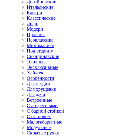
Дизайнерские
Итальянские
Кантри
Классические
Лофт
Модерн
Прованс
Неоклассика
Минимализм
Под старину
Скандинавские
Элитные
Эксклюзивные
Хай-тек
Особенности
Для студии
Для хрущевки
Для дачи
Встроенные
С антресолями
С барной стойкой
С островом
Малогабаритные
Модульные
Скрытые ручки