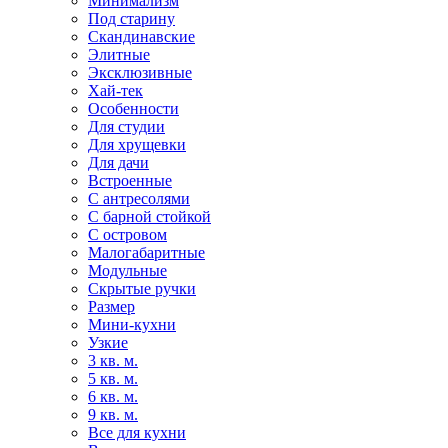
Минимализм
Под старину
Скандинавские
Элитные
Эксклюзивные
Хай-тек
Особенности
Для студии
Для хрущевки
Для дачи
Встроенные
С антресолями
С барной стойкой
С островом
Малогабаритные
Модульные
Скрытые ручки
Размер
Мини-кухни
Узкие
3 кв. м.
5 кв. м.
6 кв. м.
9 кв. м.
Все для кухни