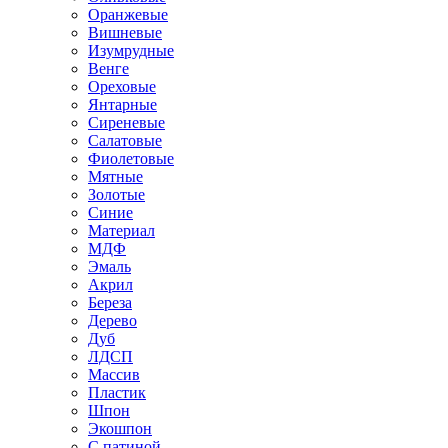
Оранжевые
Вишневые
Изумрудные
Венге
Ореховые
Янтарные
Сиреневые
Салатовые
Фиолетовые
Мятные
Золотые
Синие
Материал
МДФ
Эмаль
Акрил
Береза
Дерево
Дуб
ЛДСП
Массив
Пластик
Шпон
Экошпон
С патиной