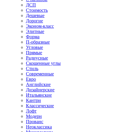
ДСП
Стоимость
Дешевые
Дорогие
Эконом-класс
Элитные
Форма
П-образные
Угловые
Прямые
Радиусные
Скошенные углы
Стиль
Современные
Евро
Английские
Дизайнерские
Итальянские
Кантри
Классические
Лофт
Модерн
Прованс
Неоклассика