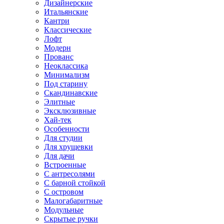
Дизайнерские
Итальянские
Кантри
Классические
Лофт
Модерн
Прованс
Неоклассика
Минимализм
Под старину
Скандинавские
Элитные
Эксклюзивные
Хай-тек
Особенности
Для студии
Для хрущевки
Для дачи
Встроенные
С антресолями
С барной стойкой
С островом
Малогабаритные
Модульные
Скрытые ручки