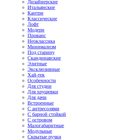
Дизайнерские
Итальянские
Кантри
Классические
Лофт
Модерн
Прованс
Неоклассика
Минимализм
Под старину
Скандинавские
Элитные
Эксклюзивные
Хай-тек
Особенности
Для студии
Для хрущевки
Для дачи
Встроенные
С антресолями
С барной стойкой
С островом
Малогабаритные
Модульные
Скрытые ручки