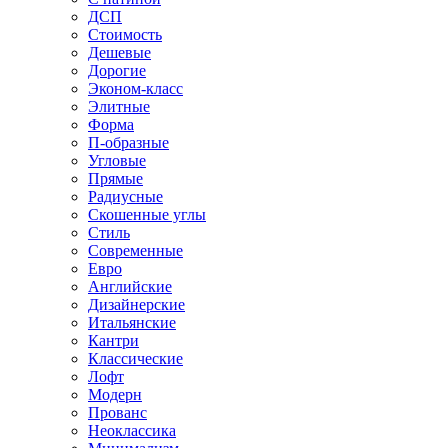
ДСП
Стоимость
Дешевые
Дорогие
Эконом-класс
Элитные
Форма
П-образные
Угловые
Прямые
Радиусные
Скошенные углы
Стиль
Современные
Евро
Английские
Дизайнерские
Итальянские
Кантри
Классические
Лофт
Модерн
Прованс
Неоклассика