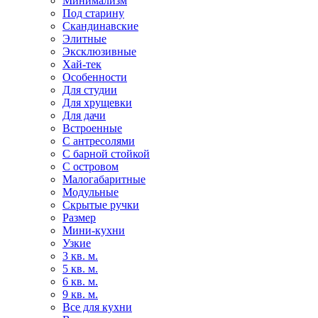
Минимализм
Под старину
Скандинавские
Элитные
Эксклюзивные
Хай-тек
Особенности
Для студии
Для хрущевки
Для дачи
Встроенные
С антресолями
С барной стойкой
С островом
Малогабаритные
Модульные
Скрытые ручки
Размер
Мини-кухни
Узкие
3 кв. м.
5 кв. м.
6 кв. м.
9 кв. м.
Все для кухни