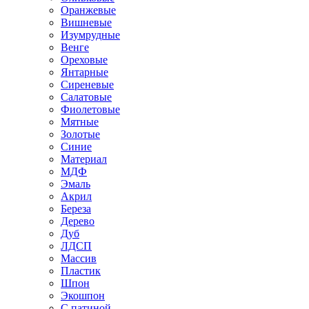
Оранжевые
Вишневые
Изумрудные
Венге
Ореховые
Янтарные
Сиреневые
Салатовые
Фиолетовые
Мятные
Золотые
Синие
Материал
МДФ
Эмаль
Акрил
Береза
Дерево
Дуб
ЛДСП
Массив
Пластик
Шпон
Экошпон
С патиной