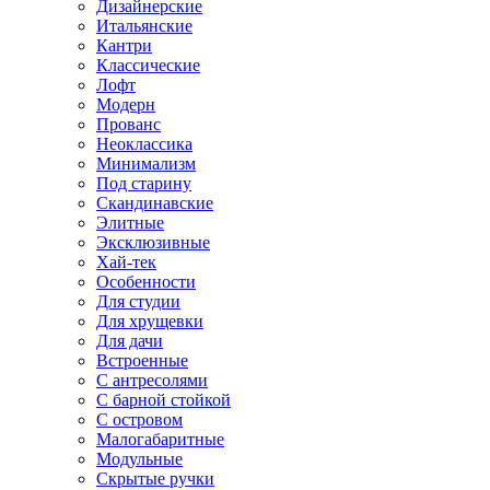
Дизайнерские
Итальянские
Кантри
Классические
Лофт
Модерн
Прованс
Неоклассика
Минимализм
Под старину
Скандинавские
Элитные
Эксклюзивные
Хай-тек
Особенности
Для студии
Для хрущевки
Для дачи
Встроенные
С антресолями
С барной стойкой
С островом
Малогабаритные
Модульные
Скрытые ручки